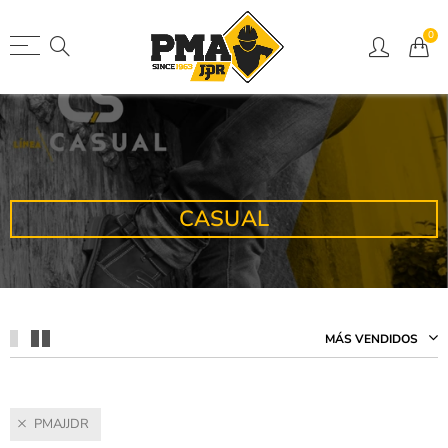
0
Atrás
Nuestro Calzado
Casual
Industrial
CASUAL
Mujer
Niño
MÁS VENDIDOS
PMAJJDR